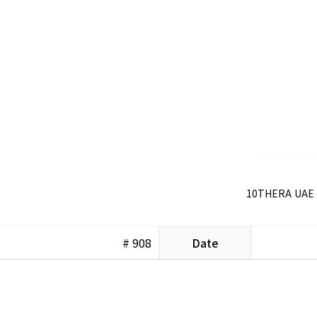
10THERA UAE M
# 908
Date