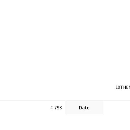
10THEM
# 793
Date