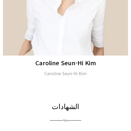
JongSeo Kim
Director of ‘Kim-JongSeo Plastic Surgery Clinic’ in (Seoul,
South Korea)
الشهادات