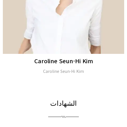
JongSeo Kim
Director of ‘Kim-JongSeo Plastic Surgery Clinic’ in (Seoul,
South Korea)
الشهادات