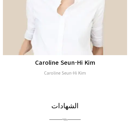
JongSeo Kim
Director of ‘Kim-JongSeo Plastic Surgery Clinic’ in (Seoul,
South Korea)
الشهادات