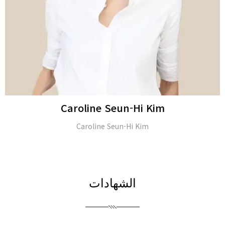
JongSeo Kim
Director of ‘Kim-JongSeo Plastic Surgery Clinic’ in (Seoul,
South Korea)
الشهادات