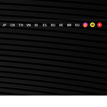
JP
CN
TH
VN
ID
ES
RU
AE
BR
EU