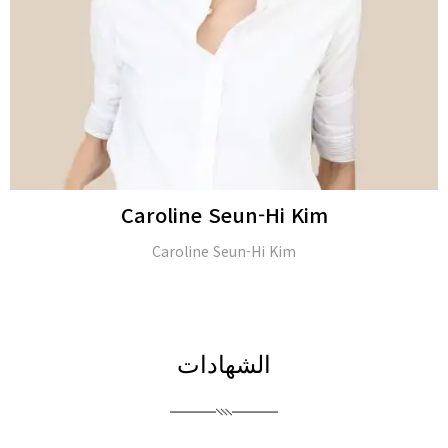
JongSeo Kim
Director of ‘Kim-JongSeo Plastic Surgery Clinic’ in (Seoul,
South Korea)
الشهادات