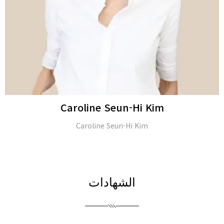
JongSeo Kim
Director of ‘Kim-JongSeo Plastic Surgery Clinic’ in (Seoul,
South Korea)
الشهادات