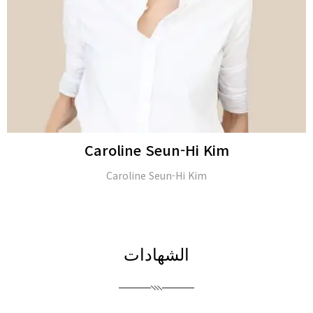
JongSeo Kim
Director of ‘Kim-JongSeo Plastic Surgery Clinic’ in (Seoul,
South Korea)
الشهادات