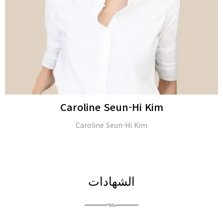
JongSeo Kim
Director of ‘Kim-JongSeo Plastic Surgery Clinic’ in (Seoul,
South Korea)
الشهادات